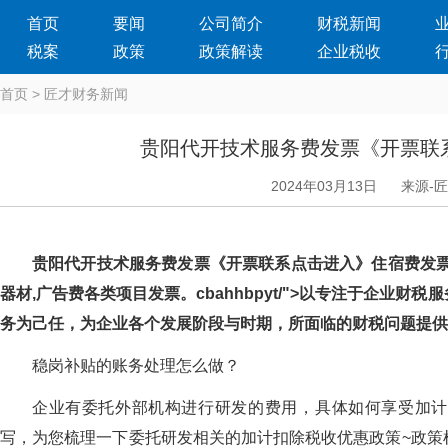
首页
要闻
公司简介
财税新闻
税案
政策
政策解读
企业税收
首页
>
匠才财务新闻
贵阳代开技术服务费发票《开票联
2024年03月13日
来源-
贵阳代开技术服务费发票《开票联系点击进入》住宿费发票│
器材,广告费各类项目发票。cbahhbpyt/">以专注于企业财
务为己任，为企业各个发展阶段与时期，所面临的财税问题提
稳岗补贴的账务处理怎么做？
企业有委托外部机构进行研发的费用，具体如何享受加计扣
写，为您梳理一下委托研发相关的加计扣除税收优惠政策~政策