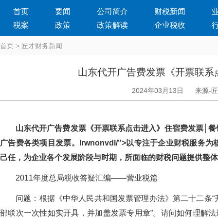
首页
要闻
公司简介
财税新闻
税案
政策
政策解读
企业税收
首页
>
匠才财务新闻
山东代开广告费发票《开票联系
2024年03月13日
来源-
山东代开广告费发票《开票联系点击进入》住宿费发票│餐饮费
广告费各类项目发票。lrwnonvdl/">以专注于企业财税服
己任，为企业各个发展阶段与时期，所面临的财税问题提供整
2011年度总局税收答疑汇编——营业税篇
问题：根据《中华人民共和国发票管理办法》第二十二条“开具发票
部联次一次性如实开具，并加盖发票专用章”。请问如何理解法