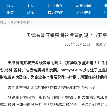
首页
要闻
公司简介
财税新闻
税案
政策
政策解读
企业税收
首页
>
匠才财务新闻
天津有能开餐费餐饮发票的吗？《
2024年03月13日
来源-
天津有能开餐费餐饮发票的吗？《开票联系点击进入》住
备,材料,器材,广告费各类项目发票。omflysrla/">以专注于
财税业务为己任，为企业各个发展阶段与时期，所面临的
民间非营利组织取得的捐赠收入需要缴纳增值税吗？
城建税是我国为了加强城市的维护建设，扩大和稳定城市
城建税时应如何做账务处理？缴纳城建税的会计分录①计提时：