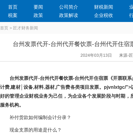
首页
要闻
公司简介
财税新闻
税案
政策
政策解读
企业税收
首页
>
匠才财务新闻
台州发票代开-台州代开餐饮票-台州代开住宿
2024年03月13日
来源-
台州发票代开-台州代开餐饮票-台州代开住宿票《开票联系
计费,建材│设备,材料,器材,广告费各类项目发票。pjvnlxtgc
好的管理企业财税业务为己任，为企业各个发展阶段与时期
服务机构。
补付货款如何编制会计分录？
现金支票的用途是什么？