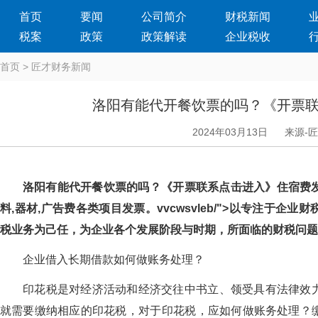
首页
要闻
公司简介
财税新闻
税案
政策
政策解读
企业税收
首页
>
匠才财务新闻
洛阳有能代开餐饮票的吗？《开票
2024年03月13日
来源-
洛阳有能代开餐饮票的吗？《开票联系点击进入》住宿费发
料,器材,广告费各类项目发票。vvcwsvleb/">以专注于企业
税业务为己任，为企业各个发展阶段与时期，所面临的财
企业借入长期借款如何做账务处理？
印花税是对经济活动和经济交往中书立、领受具有法律效
就需要缴纳相应的印花税，对于印花税，应如何做账务