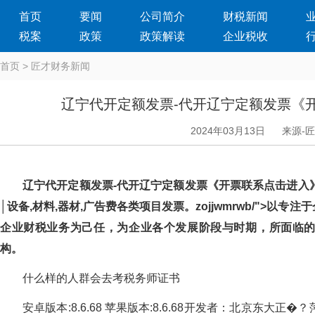
首页
要闻
公司简介
财税新闻
税案
政策
政策解读
企业税收
首页
>
匠才财务新闻
辽宁代开定额发票-代开辽宁定额发票《
2024年03月13日
来源-
辽宁代开定额发票-代开辽宁定额发票《开票联系点击进入》
│设备,材料,器材,广告费各类项目发票。zojjwmrwb/">以专
企业财税业务为己任，为企业各个发展阶段与时期，
构。
什么样的人群会去考税务师证书
安卓版本:8.6.68 苹果版本:8.6.68开发者：北京东大正�