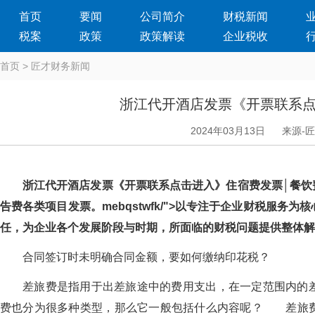
首页
要闻
公司简介
财税新闻
税案
政策
政策解读
企业税收
首页
>
匠才财务新闻
浙江代开酒店发票《开票联系
2024年03月13日
来源-
浙江代开酒店发票《开票联系点击进入》住宿费发票│餐饮费发
告费各类项目发票。mebqstwfk/">以专注于企业财税服务为核
任，为企业各个发展阶段与时期，所面临的财税问题提供整
合同签订时未明确合同金额，要如何缴纳印花税？
差旅费是指用于出差旅途中的费用支出，在一定范围内的差
费也分为很多种类型，那么它一般包括什么内容呢？ 