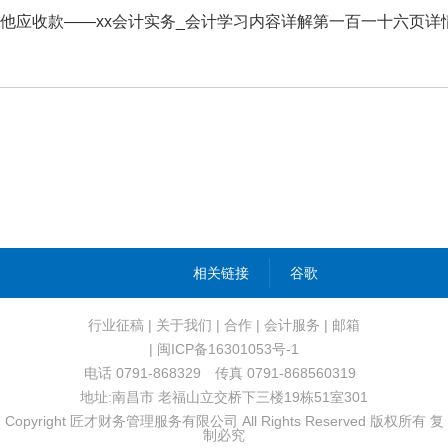
他应收款——xx会计实务_会计学习内容详解第一百一十六页详
相关链接
谷歌
行业征稿
|
关于我们
|
合作
|
会计服务
|
邮箱
| 闽ICP备16301053号-1
电话 0791-868329 传真 0791-868560319
地址:南昌市 老福山立交桥下三楼19栋51室301
Copyright 匠才财务管理服务有限公司 All Rights Reserved 版权所有 复
制必究