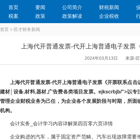
首页
要闻
公司简介
财税新闻
税案
政策
政策解读
企业税收
首页
>
匠才财务新闻
上海代开普通发票-代开上海普通电子发票
2024年03月13日
来源-
上海代开普通发票-代开上海普通电子发票《开票联系点击进
建材│设备,材料,器材,广告费各类项目发票。ejkscrbjb/">
管理企业财税业务为己任，为企业各个发展阶段与时期
机构。
会计实务_会计学习内容详解第四百零六页详情
企业购进的汽车，属于固定资产范畴。汽车出现故障需要维修而