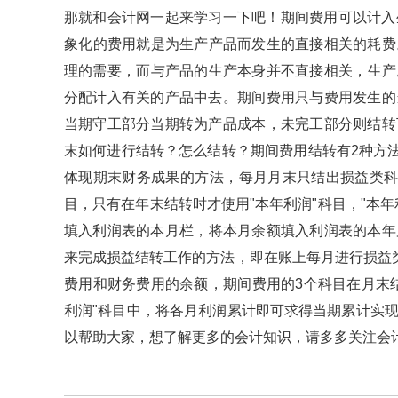
那就和会计网一起来学习一下吧！期间费用可以计入生产成
象化的费用就是为生产产品而发生的直接相关的耗费
理的需要，而与产品的生产本身并不直接相关，生
分配计入有关的产品中去。期间费用只与费用发生
当期守工部分当期转为产品成本，未完工部分则结转下
末如何进行结转？怎么结转？期间费用结转有2
体现期末财务成果的方法，每月月末只结出损益类科目
目，只有在年末结转时才使用"本年利润"科目，
填入利润表的本月栏，将本月余额填入利润表的本年累
来完成损益结转工作的方法，即在账上每月进行损益类科
费用和财务费用的余额，期间费用的3个科目在月末结
利润"科目中，将各月利润累计即可求得当期累计实现的
以帮助大家，想了解更多的会计知识，请多多关注会