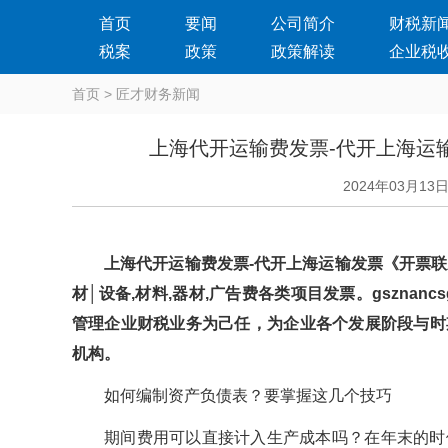
首页
要闻
公司简介
财税新
税案
政策
政策解读
企业税
首页
>
匠才财务新闻
上海代开运输费发票-代开上海运
2024年03月13
上海代开运输费发票-代开上海运输发票《开票联
材│设备,材料,器材,广告费各类项目发票。gszn
管理企业财税业务为己任，为企业各个发展阶段与时
机构。
如何编制资产负债表？要掌握这几个技巧
期间费用可以直接计入生产成本吗？在年末的时