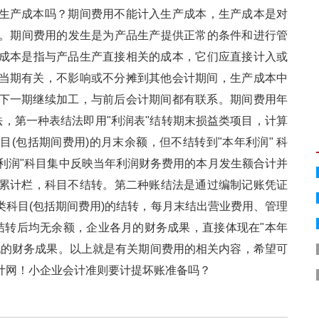
本吗？期间费用不能计入生产成本，生产成本是对
。期间费用的发生是为产品生产提供正常的条件和进行管
产成本是指与产品生产直接相关的成本，它们应直接计入或
的当期有关，不影响或不分摊到其他会计期间，生产成本中
一期继续加工，与前后会计期间都有联系。期间费用年
种方法，第一种表结法即用"利润表"结转期末损益类项目，计算
(包括期间费用)的月末余额，但不结转到"本年利润" 科
"本年利润"科目集中反映当年利润财务费用的本月发生额合计并
计栏，科目不结转。第二种账结法是通过编制记账凭证
目(包括期间费用)的结转，每月末结出营业费用、管理
转后均无余额，企业各月的财务成果，直接体现在"本年
财务成果。以上就是有关期间费用的相关内容，希望可
计网！小企业会计准则要计提坏账准备吗？