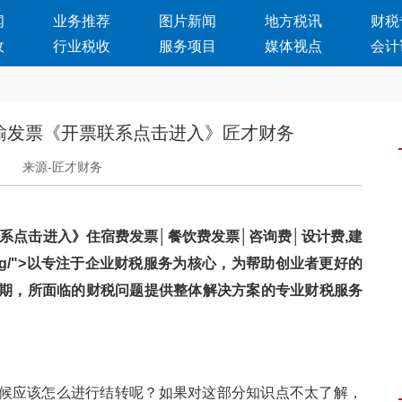
闻
业务推荐
图片新闻
地方税讯
财税
收
行业税收
服务项目
媒体视点
会计
输发票《开票联系点击进入》匠才财务
日
来源-匠才财务
系点击进入》住宿费发票│餐饮费发票│咨询费│设计费,建
ancsg/">以专注于企业财税服务为核心，为帮助创业者更好的
期，所面临的财税问题提供整体解决方案的专业财税服务
候应该怎么进行结转呢？如果对这部分知识点不太了解，