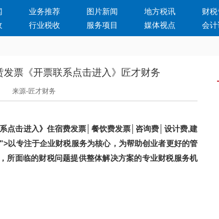
闻
业务推荐
图片新闻
地方税讯
财税
收
行业税收
服务项目
媒体视点
会计
赁发票《开票联系点击进入》匠才财务
日
来源-匠才财务
系点击进入》住宿费发票│餐饮费发票│咨询费│设计费,建
ag/">以专注于企业财税服务为核心，为帮助创业者更好的管
期，所面临的财税问题提供整体解决方案的专业财税服务机