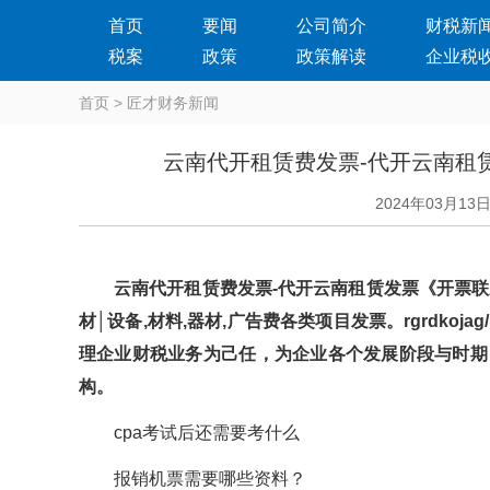
首页
要闻
公司简介
财税新
税案
政策
政策解读
企业税
首页
>
匠才财务新闻
云南代开租赁费发票-代开云南租
2024年03月13
云南代开租赁费发票-代开云南租赁发票《开票联
材│设备,材料,器材,广告费各类项目发票。rgrdkoj
理企业财税业务为己任，为企业各个发展阶段与时
构。
cpa考试后还需要考什么
报销机票需要哪些资料？