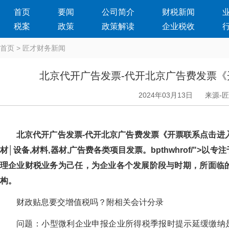
首页
要闻
公司简介
财税新闻
税案
政策
政策解读
企业税收
首页
>
匠才财务新闻
北京代开广告发票-代开北京广告费发票
2024年03月13日
来源-
北京代开广告发票-代开北京广告费发票《开票联系点击进入
材│设备,材料,器材,广告费各类项目发票。bpthwhrof/"
理企业财税业务为己任，为企业各个发展阶段与时期，所
构。
财政贴息要交增值税吗？附相关会计分录
问题：小型微利企业申报企业所得税季报时提示延缓缴纳是指什么